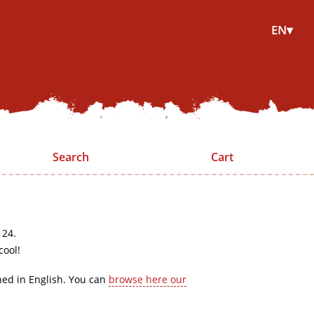
EN▾
Search
Cart
 24.
cool!
hed in English. You can
browse here our