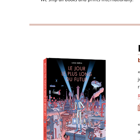
«
j
r
R
«
a