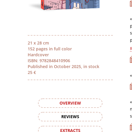
p
s
p
21 x 28 cm
R
152 pages in full color
Hardcover
ISBN: 9782848410906
Published in October 2025, in stock
25 €
«
OVERVIEW
s
REVIEWS
EXTRACTS