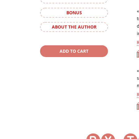
«
BONUS
t
ABOUT THE AUTHOR
i
R
«
s
m
R