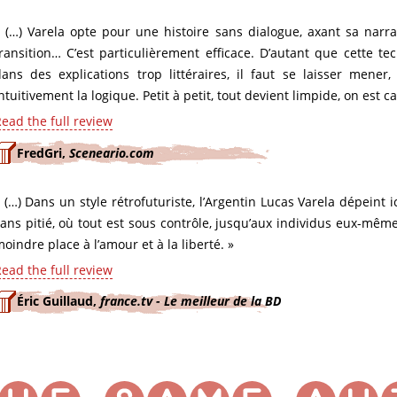
 (…) Varela opte pour une histoire sans dialogue, axant sa narrat
ransition… C’est particulièrement efficace. D’autant que cette t
dans des explications trop littéraires, il faut se laisser mene
ntuitivement la logique. Petit à petit, tout devient limpide, on est cap
ead the full review
FredGri,
Sceneario.com
 (…) Dans un style rétrofuturiste, l’Argentin Lucas Varela dépeint 
ans pitié, où tout est sous contrôle, jusqu’aux individus eux-mêm
oindre place à l’amour et à la liberté. »
ead the full review
Éric Guillaud,
france.tv - Le meilleur de la BD