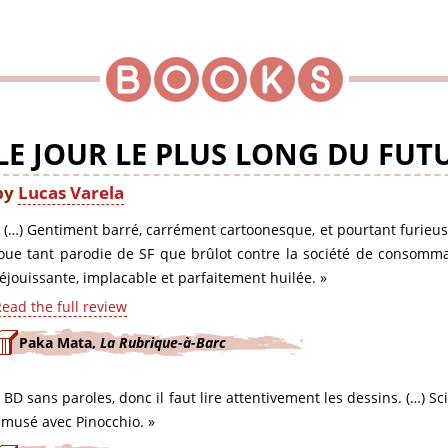
LE JOUR LE PLUS LONG DU FUT
by
Lucas Varela
 (…) Gentiment barré, carrément cartoonesque, et pourtant furieuse
oue tant parodie de SF que brûlot contre la société de consomma
éjouissante, implacable et parfaitement huilée. »
ead the full review
Paka Mata,
La Rubrique-à-Barc
 BD sans paroles, donc il faut lire attentivement les dessins. (…) Sci
musé avec Pinocchio. »