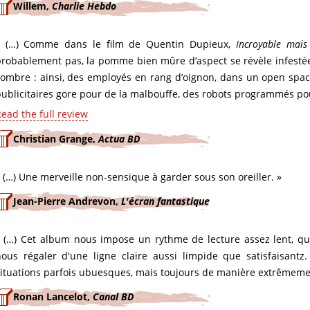
Willem,
Charlie Hebdo
« (…) Comme dans le film de Quentin Dupieux,
Incroyable mais
robablement pas, la pomme bien mûre d’aspect se révèle infestée.
ombre : ainsi, des employés en rang d’oignon, dans un open space
ublicitaires gore pour de la malbouffe, des robots programmés pou
ead the full review
Christian Grange,
Actua BD
 (…) Une merveille non-sensique à garder sous son oreiller. »
Jean-Pierre Andrevon,
L'écran fantastique
« (…) Cet album nous impose un rythme de lecture assez lent, qu
nous régaler d'une ligne claire aussi limpide que satisfaisantz
ituations parfois ubuesques, mais toujours de manière extrêmeme
Ronan Lancelot,
Canal BD