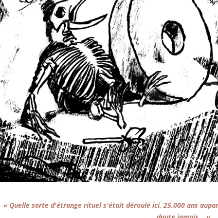
« Quelle sorte d'étrange rituel s'était déroulé ici, 25.000 ans aup
doute jamais… »