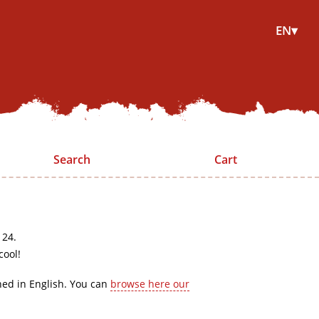
EN▾
Search
Cart
 24.
cool!
hed in English. You can
browse here our