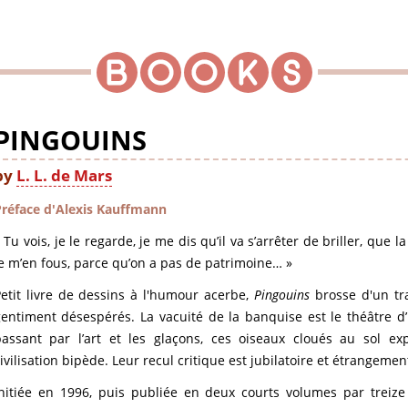
PINGOUINS
by
L. L. de Mars
Préface d'Alexis Kauffmann
 Tu vois, je le regarde, je me dis qu’il va s’arrêter de briller, que 
e m’en fous, parce qu’on a pas de patrimoine… »
etit livre de dessins à l'humour acerbe,
Pingouins
brosse d'un tra
entiment désespérés. La vacuité de la banquise est le théâtre d’
passant par l’art et les glaçons, ces oiseaux cloués au sol ex
ivilisation bipède. Leur recul critique est jubilatoire et étrangement
Initiée en 1996, puis publiée en deux courts volumes par treize