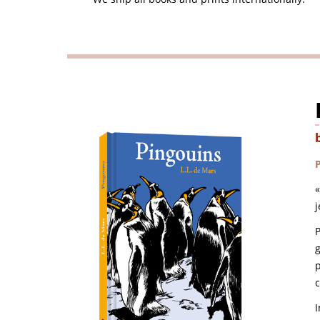
«
j
P
g
c