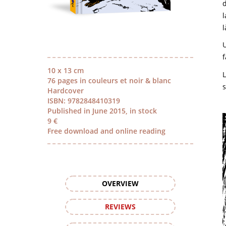
d
l
f
10 x 13 cm
76 pages in couleurs et noir & blanc
s
Hardcover
ISBN: 9782848410319
Published in June 2015, in stock
9 €
Free download and online reading
OVERVIEW
REVIEWS