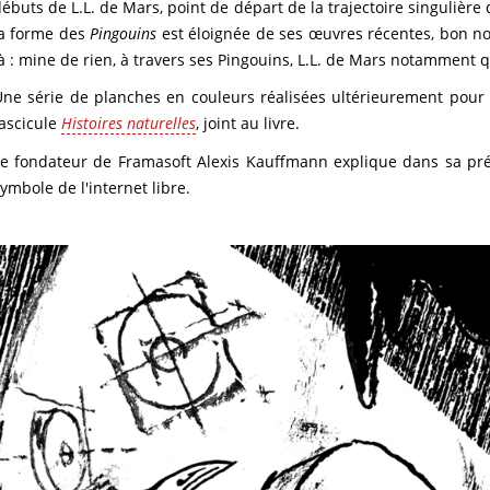
ébuts de L.L. de Mars, point de départ de la trajectoire singulière 
la forme des
Pingouins
est éloignée de ses œuvres récentes, bon n
à : mine de rien, à travers ses Pingouins, L.L. de Mars notamment q
Une série de planches en couleurs réalisées ultérieurement pou
ascicule
Histoires naturelles
, joint au livre.
Le fondateur de Framasoft Alexis Kauffmann explique dans sa pr
ymbole de l'internet libre.