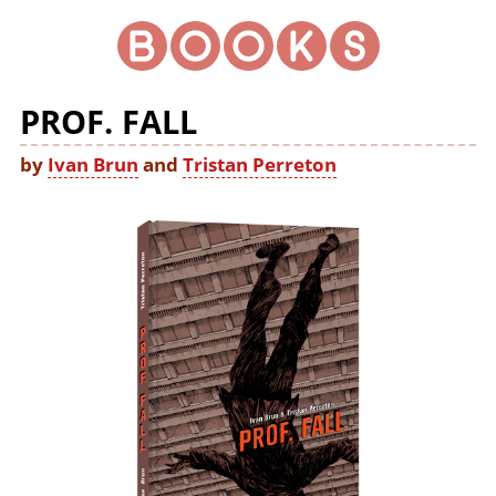
PROF. FALL
by
Ivan Brun
and
Tristan Perreton