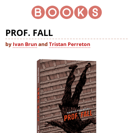
PROF. FALL
by
Ivan Brun
and
Tristan Perreton