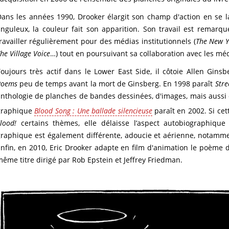
ans les années 1990, Drooker élargit son champ d'action en se la
nguleux, la couleur fait son apparition. Son travail est remarq
ravailler régulièrement pour des médias institutionnels (
The New Y
he Village Voice
…) tout en poursuivant sa collaboration avec les méd
oujours très actif dans le Lower East Side, il côtoie Allen Ginsb
Poems
peu de temps avant la mort de Ginsberg. En 1998 paraît
Stre
anthologie de planches de bandes dessinées, d'images, mais auss
graphique
Blood Song : Une ballade silencieuse
paraît en 2002. Si ce
lood!
certains thèmes, elle délaisse l’aspect autobiographiqu
raphique est également différente, adoucie et aérienne, notammen
nfin, en 2010, Eric Drooker adapte en film d'animation le poème 
ême titre dirigé par Rob Epstein et Jeffrey Friedman.