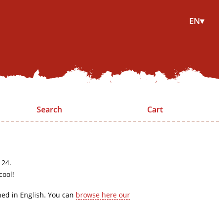
EN▾
Search
Cart
 24.
cool!
hed in English. You can
browse here our