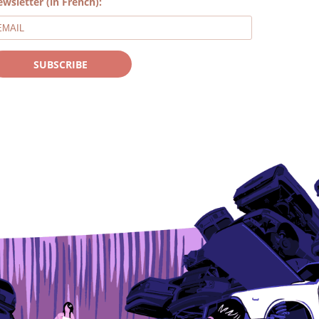
wsletter (in French):
SUBSCRIBE