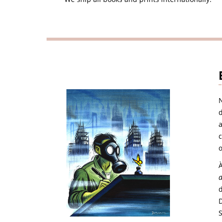
N
c
À
d
D
S