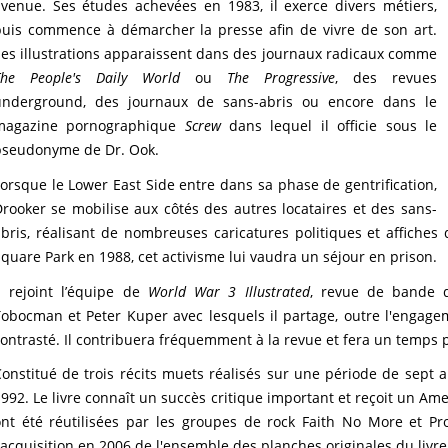
venue. Ses études achevées en 1983, il exerce divers métiers,
puis commence à démarcher la presse afin de vivre de son art.
es illustrations apparaissent dans des journaux radicaux comme
The People's Daily World
ou
The Progressive
, des revues
underground, des journaux de sans-abris ou encore dans le
magazine pornographique
Screw
dans lequel il officie sous le
pseudonyme de Dr. Ook.
orsque le Lower East Side entre dans sa phase de gentrification,
rooker se mobilise aux côtés des autres locataires et des sans-
bris, réalisant de nombreuses caricatures politiques et affiches
quare Park en 1988, cet activisme lui vaudra un séjour en prison.
l rejoint l’équipe de
World War 3 Illustrated
, revue de bande d
obocman et Peter Kuper avec lesquels il partage, outre l'engage
ontrasté. Il contribuera fréquemment à la revue et fera un temps pa
onstitué de trois récits muets réalisés sur une période de sept 
992. Le livre connaît un succès critique important et reçoit un A
ont été réutilisées par les groupes de rock Faith No More et Pr
'acquisition en 2006 de l'ensemble des planches originales du livre