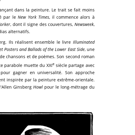
nçant dans la peinture. Le trait se fait moins
ué par le
New York Times
, il commence alors à
orker
, dont il signe des couvertures,
Newsweek
,
ias alternatifs.
erg. Ils réalisent ensemble le livre
Illuminated
et Posters and Ballads of the Lower East Side
, une
i de chansons et de poèmes. Son second roman
e
tte parabole muette du XXI
siècle partage avec
e pour gagner en universalité. Son approche
t inspirée par la peinture extrême-orientale.
d'Allen Ginsberg
Howl
pour le long-métrage du