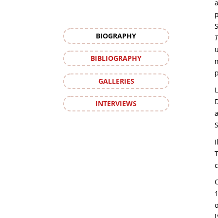
a
S
BIOGRAPHY
BIBLIOGRAPHY
GALLERIES
L
D
INTERVIEWS
a
S
I
T
c
C
1
l